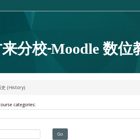
来分校-
Moodle 数
史 (History)
ourse categories:
Go