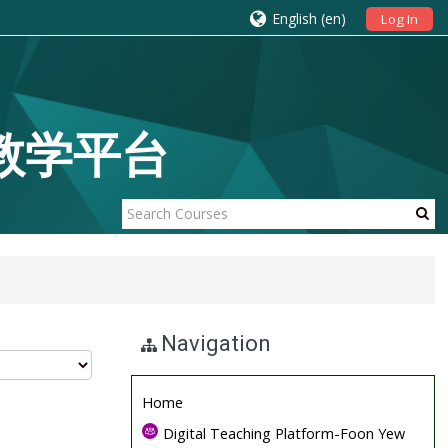
English ‎(en)‎
Log In
位教学平台
Navigation
Home
Digital Teaching Platform-Foon Yew