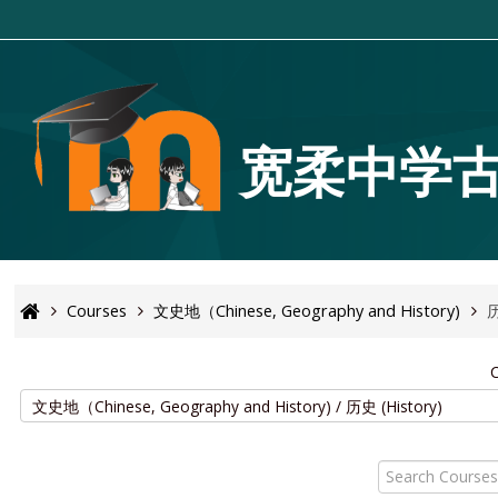
宽
柔中学古
Courses
文史地（Chinese, Geography and History)
历
C
Search
Courses