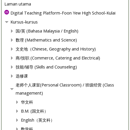
Laman utama
Digital Teaching Platform-Foon Yew High School-Kulai
Kursus-kursus
国/英 (Bahasa Malaysia / English)
数理 (Mathematics and Science)
文史地（Chinese, Geography and History)
商/技职 (Commerce, Catering and Electrical)
技能/辅导 (Skills and Counseling)
选修课
老师个人课室(Personal Classroom) / 班级经营 (Class
management)
华文科
B.M. (国文科）
English（英文科）
数学科