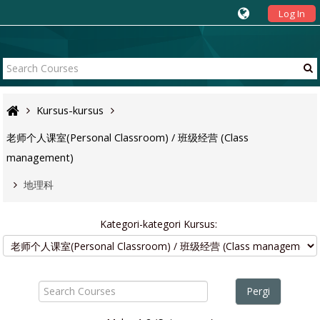
Log In
Kursus-kursus
老师个人课室(Personal Classroom) / 班级经营 (Class
management)
地理科
Kategori-kategori Kursus:
Search
Courses
Pergi