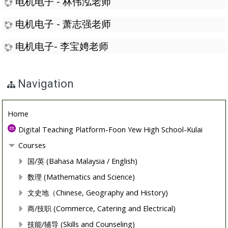
电机电子 - 林伟泓老师
电机电子 - 萧志强老师
电机电子- 李宝娉老师
Navigation
Home
Digital Teaching Platform-Foon Yew High School-Kulai
Courses
国/英 (Bahasa Malaysia / English)
数理 (Mathematics and Science)
文史地（Chinese, Geography and History)
商/技职 (Commerce, Catering and Electrical)
技能/辅导 (Skills and Counseling)